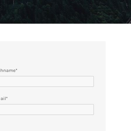
chname*
ail*