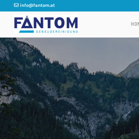
info@fantom.at

HO